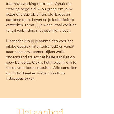
traumaverwerking doorleeft. Vanuit die
voeding- en leefstijl advies hierop aan. 
ervaring begeleid ik jou graag om jouw
Stap voor stap kleine veranderingen 
gezondheidsproblemen, blokkades en
invoeren is een goede manier om te 
patronen op te heven en je indentiteit te
wennen aan iets wat geen dieet is, maar 
versterken, zodat jij je weer vitaal voelt en
een nieuwe manier van leven. 

vanuit verbinding met jezelf kunt leven.
5. Mentale en emotionele proces

Hieronder kun jij je aanmelden voor het
Tijdens het mentale en emotionele proces 
intake gesprek (vitaliteitscheck) en vanuit
kunnen we onderzoeken waar bepaalde 
daar kunnen we samen kijken
welk
gevoelens, ongewenste gedragingen en 
onderstaand traject het beste aansluit op
belemmerde overtuigingen ontstaan zijn. 
jouw behoefte. Ook is het mogelijk om te
Door gebruik te maken van diverse 
kiezen
voor losse consulten.
Alle consulten
methodieken word je steeds meer bewust 
zijn individueel en vinden plaats via
van je patronen en structuren en kun je 
videogesprekken.
deze gaan doorbreken. Zo kom je in 
beweging en vind er een positieve 
verandering plaats. 

6. Methodieken

Ik werk intuïtief en samen kijken we naar 
Het aanbod