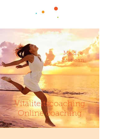
Meld je
hier aan
Vitaliteitscoaching
Online coaching