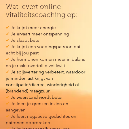
Wat levert online
vitaliteitscoaching op:
✔
Je krijgt meer energie
✔
Je ervaart meer ontspanning
✔
Je slaapt beter
✔
Je krijgt een voedingspatroon dat
echt bij jou past
✔
Je hormonen komen meer in balans
en je raakt overtollig vet kwijt
✔
Je spijsvertering verbetert, waardoor
je minder last krijgt van
constipatie/diarree, winderigheid of
(brandend) maagzuur
✔
Je weerstand wordt beter
✔
Je leert je grenzen inzien en
aangeven
✔
Je leert negatieve gedachtes en
patronen doorbreken
✔
Je krijgt meer zelfvertrouwen