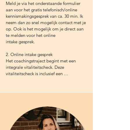
Meld je via het onderstaande formulier 
aan voor het gratis telefonisch/online 
kennismakingsgesprek van ca. 30 min. Ik 
neem dan zo snel mogelijk contact met je 
op. Ook is het mogelijk om je direct aan 
te melden voor het online 
intake gesprek.  

2. Online intake gesprek

Het coachingstraject begint met een 
integrale vitaliteitscheck. Deze 
vitaliteitscheck is inclusief een 
voedingsdagboek en kun je vooraf 
invullen. Wanneer ik deze terug heb zal 
het online intakegesprek na ongeveer 1 
week plaatsvinden. 

Tijdens het intakegesprek leren wij elkaar 
beter kennen en bespreken we de analyse 
van jouw vitaliteitscheck en het 