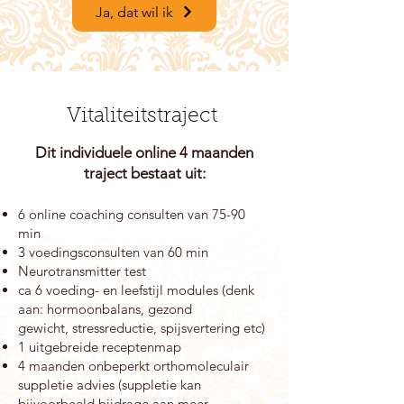
Ja, dat wil ik
Vitaliteitstraject
Dit individuele online 4 maanden
traject
bestaat uit:
6 online coaching consulten van
75-
90
min
3 voedingsconsulten van 60 min
Neurotransmitter test
ca 6 voeding- en leefstijl modules
(denk
aan: hormoonbalans, gezond
gewicht,
stressreductie, spijsvertering etc
)
1 uitgebreide receptenmap
4 maanden onbeperkt orthomoleculair
suppletie advies (suppletie kan
bijvoorbeeld bijdrage aan meer