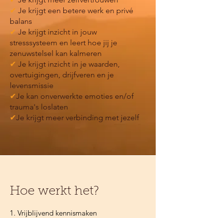
✔
Je krijgt een betere werk en privé
balans
✔
Je krijgt inzicht in jouw
stresssysteem en leert hoe jij je
zenuwstelsel kan kalmeren
✔
Je krijgt inzicht in je waarden,
overtuigingen, drijfveren en je
levensmissie
✔
Je kan onverwerkte emoties en/of
trauma's loslaten
✔
Je krijgt meer verbinding met jezelf
Hoe werkt het?
1. Vrijblijvend kennismaken
