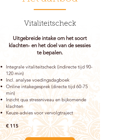
de methoden die het beste bij jou 
aansluiten. Zo kunnen we methodieken 
gebruiken als IoPT (Identity oriented 
Vitaliteitscheck
PsychoTrauma Therapy), NLP (master 
niveau), systemisch werk en transactionele 
analyse. 

Uitgebreide intake om het soort
klachten- en
het doel van de sessi
es
Ook kunnen we ademwerk inzetten. Door 
te bepalen.
een combinatie van intensieve en 
krachtige vormen van ademwerk worden 
Integrale vitaliteitscheck (indirecte tijd 90-
opgeslagen emoties, spanningen en 
120 min)
trauma losgelaten. Door deze bevrijding 
Incl. analyse voedingsdagboek
van de ademhaling komt er weer meer 
Online intakegesprek (directe tijd 60-75
ruimte voor energie en levenskracht. 

min)
Inzicht qua stressniveau en bijkomende
klachten
Naast ademwerk kan ik je ook leren 
Keuze-advies voor vervolgtraject
ontspannen door mindfulness, pranayama 
of Yin Yoga.
€
115