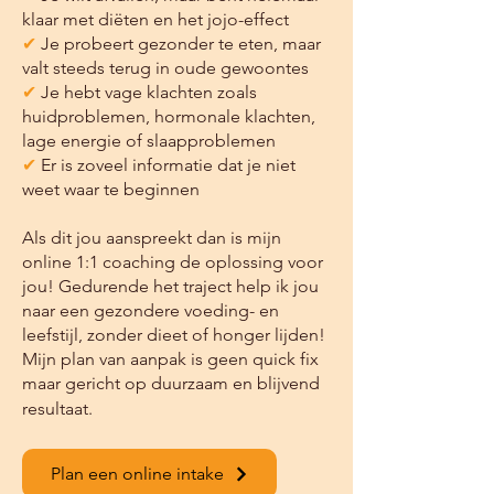
klaar met diëten en het jojo-effect
✔
Je probeert gezonder te eten, maar
valt steeds terug in oude gewoontes
✔
Je hebt vage klachten zoals
huidproblemen, hormonale klachten,
lage energie of slaapproblemen
✔
Er is zoveel informatie dat je niet
weet waar te beginnen
Als dit jou aanspreekt dan is mijn
online 1:1 coaching de oplossing voor
jou! Gedurende het traject help ik jou
naar een gezondere voeding- en
leefstijl, zonder dieet of honger lijden!
Mijn plan van aanpak is geen quick fix
maar gericht op duurzaam en blijvend
resultaat.
Plan een online intake