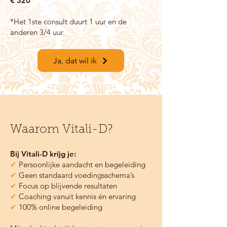
€ 320
*Het 1ste consult duurt 1 uur en de
anderen 3/4 uur.
Ja, dat wil ik
Waarom Vitali-D?
Bij Vitali-D krijg je:
✔
Persoonlijke aandacht en begeleiding
✔
Geen standaard voedingsschema’s
✔
Focus op blijvende resultaten
✔
Coaching vanuit kennis én ervaring
✔
100% online begeleiding