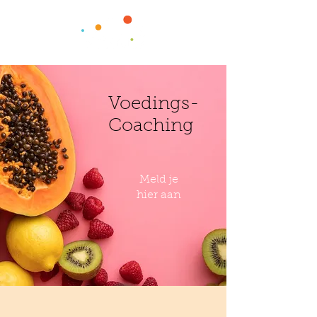
Voedings-
Coaching
Meld je
hier aan