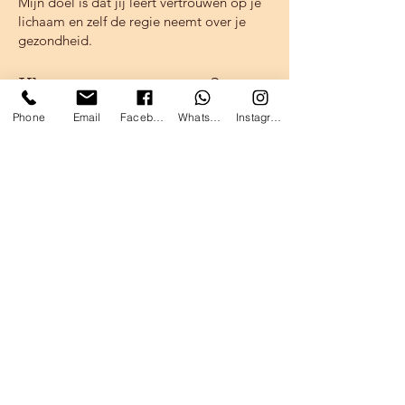
Mijn doel is dat jij leert vertrouwen op je
lichaam en zelf de regie neemt over je
gezondheid.
Klaar om te starten?
Phone
Email
Facebook
WhatsApp
Instagram
🌿
Plan een gratis telefonisch
kennismakingsgesprek
Samen kijken we welk online traject het
beste bij jou past.