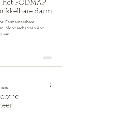
n het FODMAP
prikkelbare darm
or: Fermenteerbare
den, Monosachariden And
g van...
 lezen
oor je
eer!