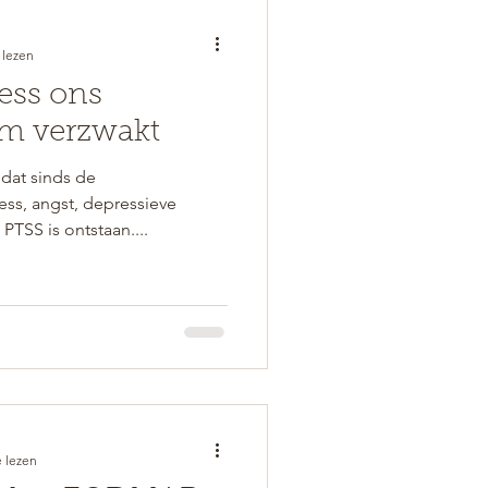
 lezen
ess ons
m verzwakt
dat sinds de
ss, angst, depressieve
PTSS is ontstaan....
 lezen