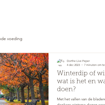
WELKOM
RETREATS
de voeding
Dorthe Live Peper
4 dec 2023
7 minuten om te
Winterdip of wi
wat is het en w
doen?
Met het vallen van de bladere
donkere winterse dagen w