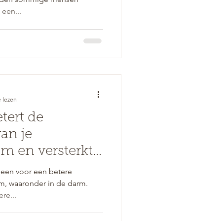
 een...
 lezen
tert de
an je
 en versterkt
teem
meen voor een betere
m, waaronder in de darm.
re...