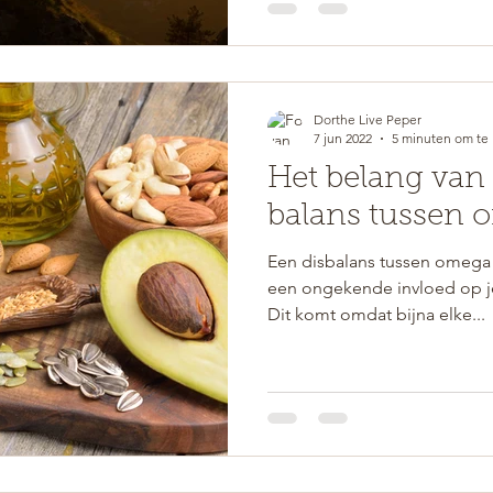
Dorthe Live Peper
7 jun 2022
5 minuten om te 
Het belang van
balans tussen 
Een disbalans tussen omega 
een ongekende invloed op je 
Dit komt omdat bijna elke...