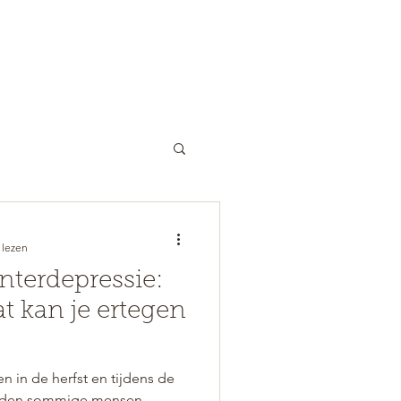
COACHING
OVER ONS
TARIEVEN
 lezen
nterdepressie:
at kan je ertegen
n in de herfst en tijdens de
orden sommige mensen