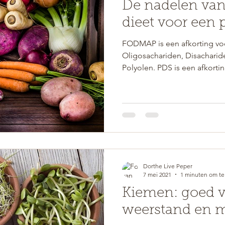
De nadelen va
dieet voor een 
FODMAP is een afkorting vo
Oligosachariden, Disachari
Polyolen. PDS is een afkortin
Dorthe Live Peper
7 mei 2021
1 minuten om te
Kiemen: goed v
weerstand en m