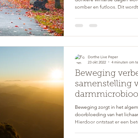
somber en futloos. Dit wordt
Dorthe Live Peper
23 okt 2022
4 minuten om te
Beweging verbe
samenstelling v
darmmicrobioom
je immuunsys
Beweging zorgt in het alge
doorbloeding van het lichaa
Hierdoor ontstaat er een bete