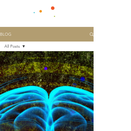
BLOG
All Posts
All Posts
Life style
Gezonde
voeding