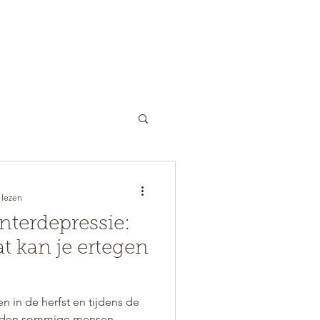
COACHING
OVER ONS
TARIEVEN
 lezen
nterdepressie:
at kan je ertegen
n in de herfst en tijdens de
orden sommige mensen