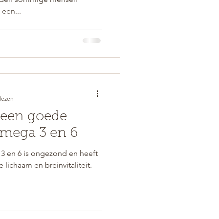
 een...
lezen
 een goede
omega 3 en 6
3 en 6 is ongezond en heeft
lichaam en breinvitaliteit.