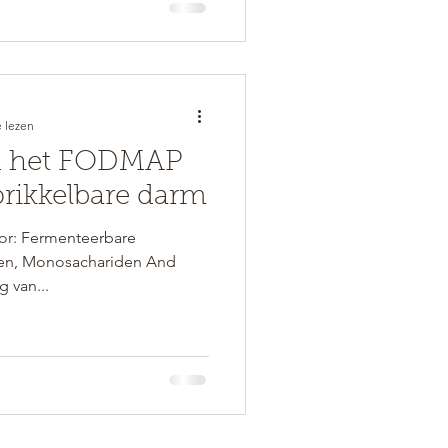
 lezen
n het FODMAP
prikkelbare darm
or: Fermenteerbare
den, Monosachariden And
g van...