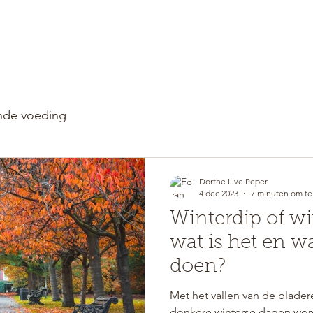
WELKOM
RETREATS
de voeding
Dorthe Live Peper
4 dec 2023
7 minuten om te
Winterdip of wi
wat is het en w
doen?
Met het vallen van de bladere
donkere winterse dagen w