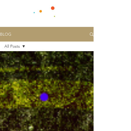
BLOG
All Posts
All Posts
Life style
Gezonde
voeding