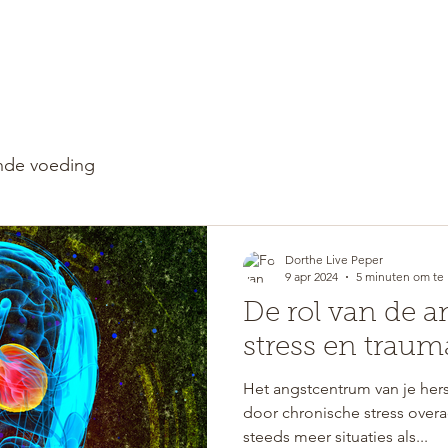
WELKOM
RETREATS
de voeding
Dorthe Live Peper
9 apr 2024
5 minuten om te 
De rol van de 
stress en traum
Het angstcentrum van je her
door chronische stress overa
steeds meer situaties als...