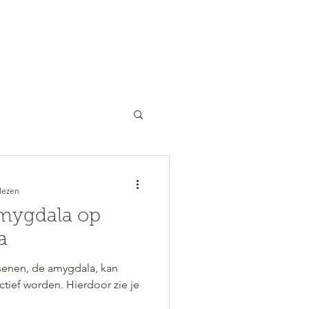
COACHING
OVER ONS
TARIEVEN
lezen
amygdala op
a
senen, de amygdala, kan
ctief worden. Hierdoor zie je