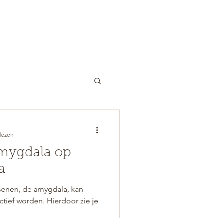
COACHING
OVER ONS
TARIEVEN
lezen
amygdala op
a
senen, de amygdala, kan
ctief worden. Hierdoor zie je