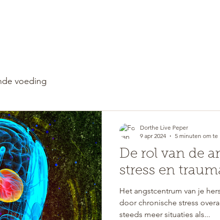
WELKOM
RETREATS
de voeding
Dorthe Live Peper
9 apr 2024
5 minuten om te 
De rol van de 
stress en traum
Het angstcentrum van je her
door chronische stress overa
steeds meer situaties als...