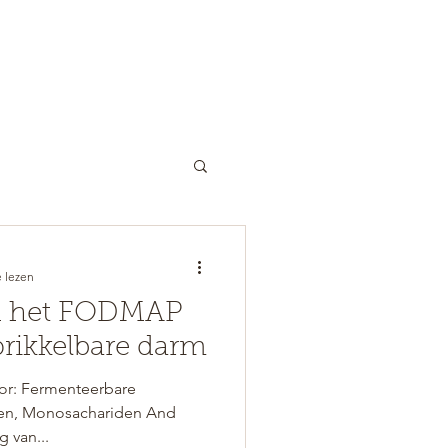
COACHING
OVER ONS
TARIEVEN
 lezen
n het FODMAP
prikkelbare darm
or: Fermenteerbare
den, Monosachariden And
g van...