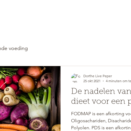
WELKOM
RETREATS
de voeding
Dorthe Live Peper
25 okt 2021
4 minuten om te
De nadelen va
dieet voor een 
FODMAP is een afkorting vo
Oligosachariden, Disachari
Polyolen. PDS is een afkortin