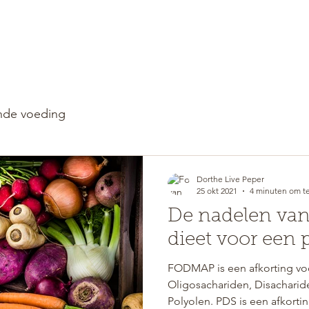
WELKOM
RETREATS
de voeding
Dorthe Live Peper
25 okt 2021
4 minuten om te
De nadelen va
dieet voor een 
FODMAP is een afkorting vo
Oligosachariden, Disachari
Polyolen. PDS is een afkortin