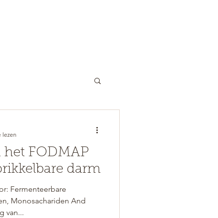
COACHING
OVER ONS
TARIEVEN
 lezen
n het FODMAP
prikkelbare darm
or: Fermenteerbare
den, Monosachariden And
g van...