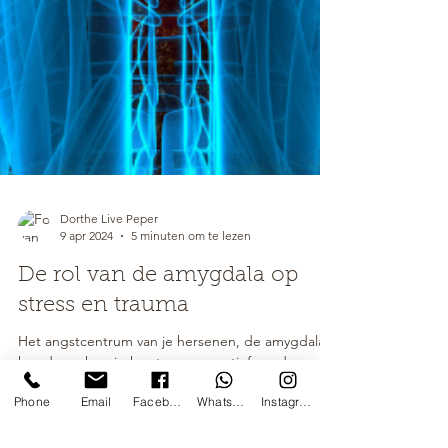
Dorthe Live Peper
9 apr 2024
5 minuten om te lezen
De rol van de amygdala op
stress en trauma
Het angstcentrum van je hersenen, de amygdala,
kan door chronische stress overactief worden.
Phone
Email
Facebook
WhatsApp
Instagram
Hierdoor zie je steeds meer situaties als...