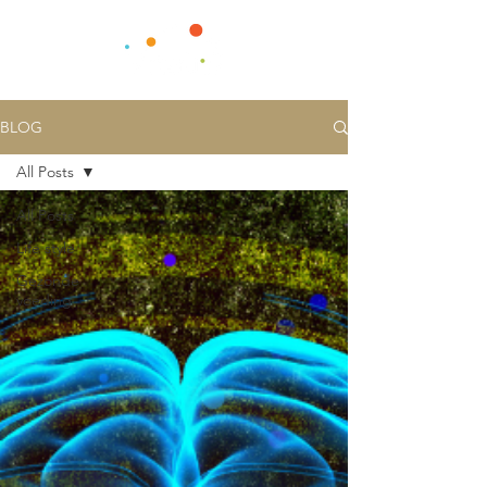
BLOG
All Posts
All Posts
Life style
Gezonde
voeding