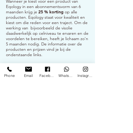
Wanneer je kiest voor een product van
Eqology in een abonnementsvorm van 6
maanden krijg je
25 % korting
op alle
producten. Eqology staat voor kwaliteit en
kiest om die reden voor een traject. Om de
werking van bijvoorbeeld de visolie
daadwerkelijk op celniveau te ervaren en de
voordelen te bereiken, heeft je lichaam zo'n
5 maanden nodig. De informatie over de
producten en prijzen vind je bij de
onderstaande links.
Vitali-D geeft
10 % korting
op alle
producten van Biotics. Biotics werkt niet
Phone
Email
Facebook
WhatsApp
Instagram
met een traject, maar deze supplementen
kun je ook los bestellen. Ga voor de korting
naar de site van
Energeticanatura.
Vul de
volgende code in als je naar je winkelmand
gaat:
X0028940
LET OP:
via de suppletie adviezen onderaan
kom je gelijk op de juiste pagina uit en is de
korting al voor je verwerkt.
Voor het basis suppletie advies ga je naar