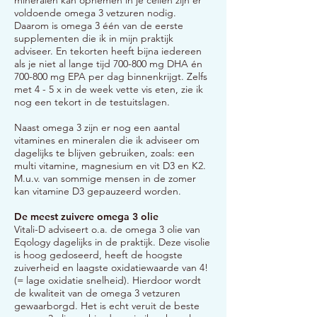
mineralen kan opnemen in je cellen zijn er
voldoende omega 3 vetzuren nodig.
Daarom is omega 3 één van de eerste
supplementen die ik in mijn praktijk
adviseer. En tekorten heeft bijna iedereen
als je niet al lange tijd 700-800 mg DHA én
700-800 mg EPA per dag binnenkrijgt. Zelfs
met 4 - 5 x in de week vette vis eten, zie ik
nog een tekort in de testuitslage
n.
Naast omega 3 zijn er nog een aantal
vitamines en mineralen die ik adviseer om
dagelijks te blijven gebruiken, zoals: een
multi vitamine, magnesium en vit D3 en K2.
M.u.v. van sommige mensen in de zomer
kan vitamine D3 gepauzeerd worden.
De meest zuivere omega 3 olie
Vitali-D adviseert o.a. de omega 3 olie van
Eqology dagelijks in de praktijk. Deze visolie
is hoog gedoseerd, heeft de hoogste
zuiverheid en laagste oxidatiewaarde van 4!
(= lage oxidatie snelheid). Hierdoor wordt
de kwaliteit van de omega 3 vetzuren
gewaarborgd. Het is echt veruit de beste