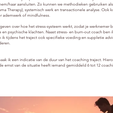
hem/haar aansluiten. Zo kunnen we methodieken gebruiken als 
auma Therapy), systemisch werk en transactionele analyse. Oo
r ademwerk of mindfulness.
 geven over hoe het stress-systeem werkt, zodat je werknemer b
e en psychische klachten. Naast stress- en burn-out coach ben
ik tijdens het traject ook specifieke voeding-en suppletie ad
deren.
ak ik een indicatie van de duur van het coaching traject. Hierov
de ernst van de situatie heeft iemand gemiddeld 6 tot 12 coaching 