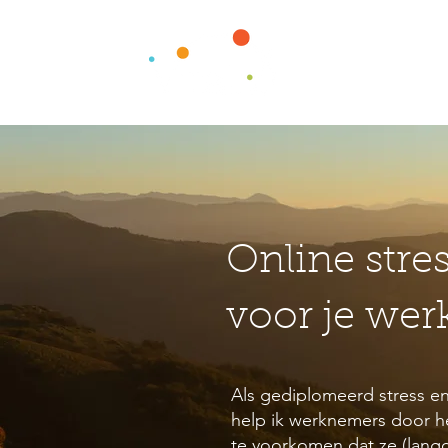
Online stre
voor je we
Als gediplomeerd stress e
help ik werknemers door 
te voorkomen dat ze (langdu