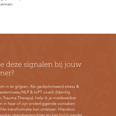
kennen.
e deze signalen bij jouw
mer?
 om in te grijpen. Als gediplomeerd stress &
asterniveau NLP & IoPT coach (Identity
o Trauma Therapy), help ik je medewerker
gen in haar of zijn onderliggende oorzaken
chte transformatie kan ontstaan. Hierdoor
erker stressbestendiger en kan hij/zij eerder