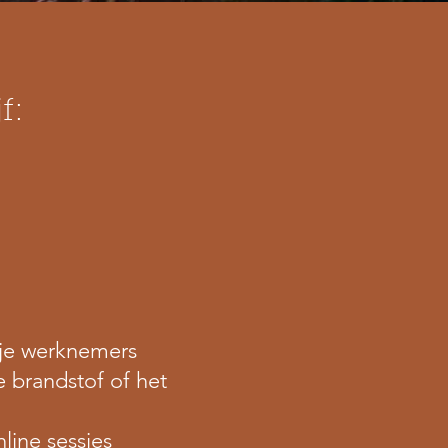
f:
 je werknemers
 brandstof of het
line sessies