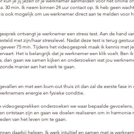
r kun je jij jezelf of je werknemer aanmelden voor het online of
. 30 min. Ik neem binnen 24 uur contact op. Ik heb geen wacht
 is ook mogelijk om uw werknemer direct aan te melden voor he
gesprek ontvangt je werknemer een stress test. Aan de hand van
steld met zijn/haar stresslevel. Nadat deze test is terug gestuu
ngeveer 75 min. Tijdens het videogesprek maak ik kennis met 
ervaart. Het is belangrijk dat je werknemer een klik voelt. Ben i
a, dan gaan we samen kijken en onderzoeken wat jou werkneme
zonde manier aan het werk te gaan.
evallen en met een burn-out thuis zit dan zal de eerste fase in
e werknemers energie en fysieke conditie.
ine videogesprekken onderzoeken we waar bepaalde gevoelens
 ontstaan zijn en gaan we doelen realiseren om in harmonie m
heden van het leven om te gaan.
nnen daarbij helpen. Ik werk intuïtief en samen met je werknem