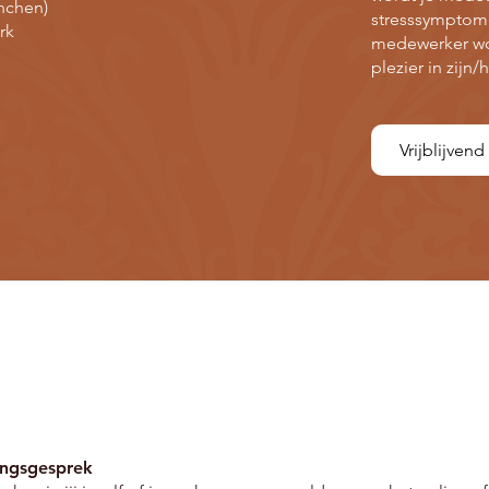
nchen)
stresssymptom
rk
medewerker wor
plezier in zijn/
Vrijblijven
kingsgesprek