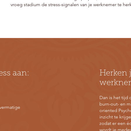
vroeg stadium de stress-signalen van je werknemer te her
ess aan:
Herken j
werkne
Dan is het tijd
burn-out- en m
overmatige
oriented Psych
inzicht te krij
zodat er een é
wordt je medew