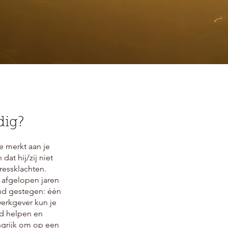
dig?
e merkt aan je
at hij/zij niet
ressklachten.
 afgelopen jaren
end gestegen: één
werkgever kun je
jd helpen en
ngrijk om op een