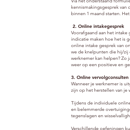
Via het onderstaand formulie
kennismakingsgesprek van ca
binnen 1 maand starten. Het
2. Online intakegesprek
Voorafgaand aan het intake 
indicatie maken hoe het is ge
online intake gesprek van o
we de knelpunten die hij/zij 
werknemer kan helpen? Zo j
weer op een positieve en ge
3. Online vervolgconsulten
Wanneer je werknemer is uitg
zijn op het herstellen van j
Tijdens de individuele onl
en belemmerde overtuigingen
tegenslagen en wisselvallig
Verschillende oefeningen ku