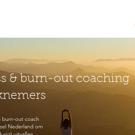
WELKOM
RETREATS
ss & burn-out coaching
rknemers
n burn-out coach
heel Nederland om
rig) uitvallen.