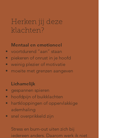
Herken jij deze
klachten?
Mentaal en emotioneel
voortdurend “aan” staan
piekeren of onrust in je hoofd
weinig plezier of motivatie
moeite met grenzen aangeven
Lichamelijk
gespannen spieren
hoofdpijn of buikklachten
hartkloppingen of oppervlakkige
ademhaling
snel overprikkeld zijn
Stress en burn-out uiten zich bij
iedereen anders. Daarom werk ik niet