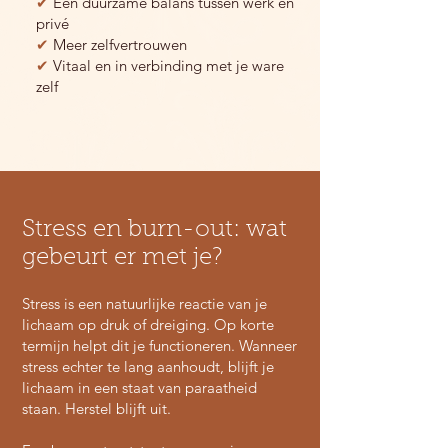
✔
Een duurzame balans tussen werk en
privé
✔
Meer zelfvertrouwen
✔
Vitaal en in verbinding met je ware
zelf
Stress en burn-out: wat
gebeurt er met je?
Stress is een natuurlijke reactie van je
lichaam op druk of dreiging. Op korte
termijn helpt dit je functioneren. Wanneer
stress echter te lang aanhoudt, blijft je
lichaam in een staat van paraatheid
staan. Herstel blijft uit.