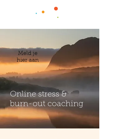
Meld je
hier aan
Online stress &
burn-out coaching