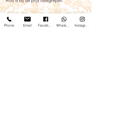
min) is bij de prijs inbegrepen.
Phone
Email
Facebook
WhatsApp
Instagram
Stress herstel traject
Dit individuele online traject
bestaat uit:
6 online coaching sessies (75-90
min)
2 op maat gemaakte digitale leefstijl
modules (denk aan: stressreductie &
hormoonbalans.)
Neurotransmitter test
1 recepten map (recepten gericht op
stressreductie)
3 maanden onbeperkt orthomoleculair
suppletie advies (suppletie kan bijdrage
aan meer ontspanning, betere slaap en
minder angst en/of stress gevoelens)
3 maanden toegang tot ca. 70 webinars