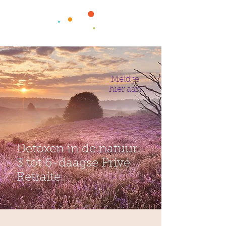
Meld je
hier aan
Detoxen in de natuur:
3 tot 6-daagse Privé
Retraite