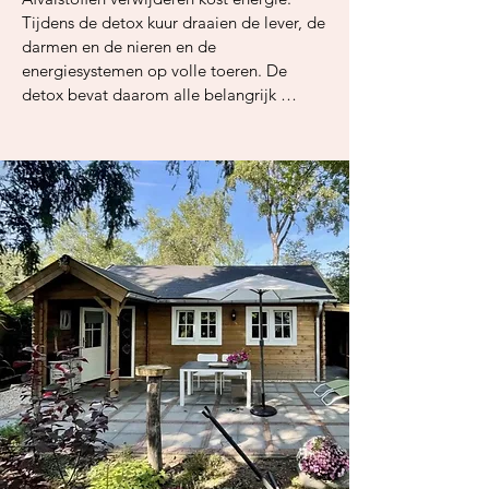
Tijdens de detox kuur draaien de lever, de 
darmen en de nieren en de 
energiesystemen op volle toeren. De 
detox bevat daarom alle belangrijk 
vitamines, mineralen, antioxidanten, 
vetzuren en specifieke eiwitten om het 
detox-proces te ondersteunen en 
voedingstekorten aan te vullen. Hieronder 
noem ik enkele toegevoegde 
voedingsstoffen:

✦ Zuiverende ingrediënten zoals 
glutathion, NAC en TMG. 

De detox is verreikt met het belangrijkste 
zuiverende ingrediënt dat er is: glutathion. 
Glutathion is een krachtig lichaamseigen 
anti-oxidant die oxidatieve stress 
vermindert, het zelfreinigingsproces van 
de cellen stimuleert en stoffen zoals; 
alcohol, pesticiden en zware metalen 