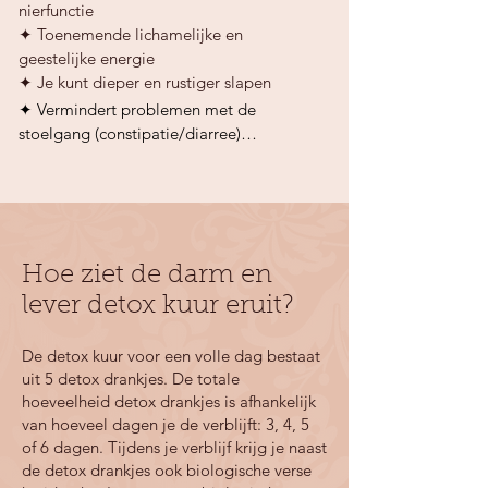
nierfunctie
✦ Toenemende lichamelijke en
geestelijke energie
✦ Je kunt dieper en rustiger slapen
✦ Vermindert problemen met de 
stoelgang (constipatie/diarree)

✦ Verminderde klachten van PDS 
(prikkelbare darm syndroom)

✦ Positieve effecten bij een verhoogde 
darmpermeabiliteit (leaky gut)

✦ Je wordt je meer bewust van je eet- en 
Hoe ziet de darm en
leefstijlpatroon

✦ Betere stemming door een verbeterde 
lever detox kuur eruit?
aanmaak van gelukshormonen. Denk aan: 
serotonine, melatonine en onze 
De detox kuur voor een volle dag bestaat
lichaamseigen 'tranquilizer' GABA

uit 5 detox drankjes. De totale
✦ Minder last van een opgeblazen buik

hoeveelheid detox drankjes is afhankelijk
✦ Minder gevoelig voor ontstekingen en 
van hoeveel dagen je de verblijft: 3, 4, 5
infecties

of 6 dagen. Tijdens je verblijf krijg je naast
✦ Draagt bij aan gewichtsverlies

de detox drankjes ook biologische verse