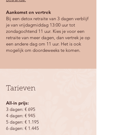
vreemde indringers zoals schimmels, 
bacteriën en parasieten. Daarnaast werkt 
Aankomst en vertrek
het tegen een verhoogde 
Bij een detox retraite van 3 dagen verblijf
darmpermeabiliteit (leaky gut), 
je van vrijdagmiddag 13:00 uur tot
voedselinolleranties en andere 
zondagochtend 11 uur. Kies je voor een
darmklachten. Zink en N-acetyl-L-cysteïne 
retraite van meer dagen, dan vertrek je op
in combinatie met L-glutamine herstellen 
een andere dag om 11 uur. Het is ook
gedeeltelijk de integriteit van de tight 
mogelijk om doordeweeks te komen.
junctions (darmwand) en verminderen 
ontstekingen ontstaan in de darm. 
Niacine zorgt voor een verhoogde 
expressie van tight junction proteïnen en 
in combinatie met zink heeft dit vele 
voordelen voor je gezondheid.
Tarieven
All-in prijs:
3 dagen: € 695
4 dagen: € 945
5 dagen: € 1.195
6 dagen: € 1.445