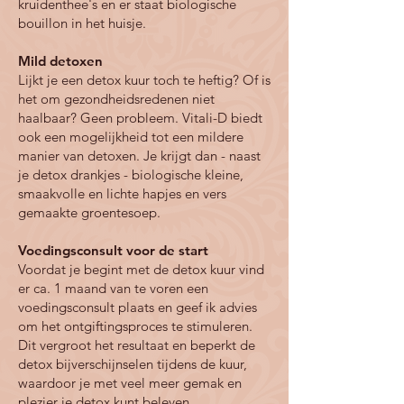
✦ Vermindert het risico op diabetes 1 en 
kruidenthee's en er staat biologische
bouillon in het huisje.
2 en verbetert de gevoeligheid voor 
insuline

Mild detoxen
✦  Betere regulatie van je honger- en 
Lijkt je een detox kuur toch te heftig? Of is
verzadigingsgevoel

het om gezondheidsredenen niet
✦ Heeft een gunstig effect op de mate 
haalbaar? Geen probleem. Vitali-D biedt
van stressgevoeligheid

ook een mogelijkheid tot een mildere
✦ Stimuleert de groei van gezonde 
manier van detoxen
. Je krijgt dan - naast
darmcellen en remt de groei van 
je detox drankjes - biologische kleine,
darmkankercellen

smaakvolle en lichte hapjes en vers
✦ Bloedwaarden verbeteren en 
gemaakte groentesoe
p.
bloedvervetting neemt af

✦ Kan helpen tegen allergieën 

Voedingsconsult voor de start
✦ Werkt positief bij reumatische 
Voordat je begint met de detox kuur vind
aandoeningen

er ca. 1 maand van te voren een
✦ Het vertraagt je verouderingsproces

voedingsconsult plaats en geef ik advies
✦ Je krijgt een betere stofwisseling

om het ontgiftingsproces te stimuleren.
✦ Het heeft een positieve invloed op 
Dit vergroot het resultaat en beperkt de
haar, huid en nagels​
detox bijverschijnselen tijdens de kuur,
waardoor je met veel meer gemak en
plezier je detox kunt beleven.