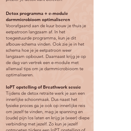
Detox programma + e-module
darmmicrobioom optimaliseren​
Voorafgaand aan de kuur bouw je thuis je
eetpatroon langzaam af. In het
toegestuurde programma, kun je dit
afbouw-schema vinden. Ook zie je in het
schema hoe je je eetpatroon weer
langzaam opbouwt. Daarnaast krijg je op
de dag van vertrek een e-module met
allemaal tips om je darmmicrobioom te
optimaliseren.
IoPT opstelling of Breathwork sessie
Tijdens de detox retraite werk je aan een
innerlijke schoonmaak. Dus naast het
fysieke proces ga je ook op innerlijke reis
om jezelf te vinden, mag je spanning en
(oude) pijn los laten en krijg je (weer) diepe
verbinding met jezelf. Zo kun je jezelf
ontmoeten tijdens een IoPT opstelling of