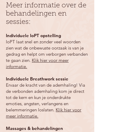
dagen, biologische bouillon soepjes, 
Meer informatie over de
biologische reinigende thee's, dagelijkse 
behandelingen en
begeleiding, 1 voedingsconsult, 1 uur 
massage naar keuze, 1 IoPT opstelling of 
sessies:
Breathwork sessie, 2 voeding- en leefstijl 
modules, orthomoleculair suppletie 
​Individuele IoPT opstelling
advies, opgemaakt bed, badjas, 
IoPT laat snel en zonder veel woorden
handdoeken, shampoo, wifi en gratis 
zien wat de onbewuste oorzaak is van je
parkeren voor de deur.
gedrag en helpt om verborgen verbanden
te gaan zien.
Klik hier voor meer
informatie.
Individuele Breathwork sessie
Ervaar de kracht van de ademhaling! Via
de verbonden ademhaling kom je direct
tot de kern en kun je onderdrukte
emoties, angsten, verlangens en
belemmeringen loslaten.
Klik hier voor
meer informatie.
Massages & behandelingen