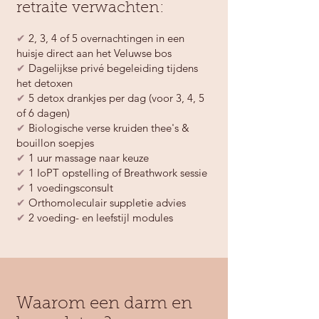
retraite verwachten:
✔
2, 3, 4 of 5 overnachtingen in een
huisje direct aan het Veluwse bos
✔
Dagelijkse privé begeleiding tijdens
het detoxen
✔
5 detox drankjes per dag (voor 3, 4, 5
of
6 dagen)
✔
Biologische verse kruiden thee's &
bouillon soepjes
✔
1 uur massage naar keuze
✔
1 IoPT opstelling of Breathwork sessie
✔
1 voedingsconsult
✔
Orthomoleculair suppletie advies
✔
2 voeding- en leefstijl modules
Waarom een darm en