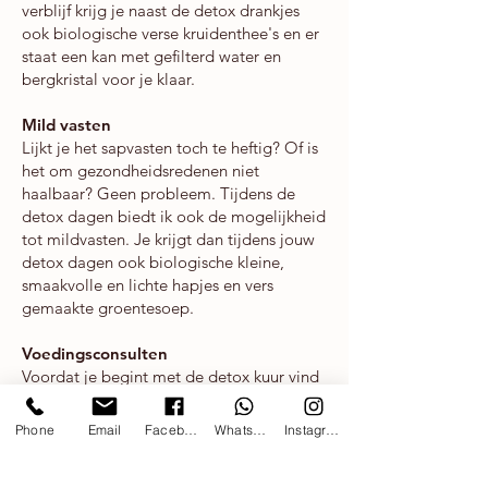
verblijf krijg je naast de detox drankjes
ook biologische verse kruidenthee's en er
staat een kan met gefilterd water en
bergkristal voor je klaar.
Mild vaste
n
Lijkt je het sapvasten toch te heftig? Of is
het om gezondheidsredenen niet
haalbaar? Geen probleem. Tijdens de
detox dagen biedt ik ook de mogelijkheid
tot mildvasten. Je krijgt dan tijdens jouw
detox dagen ook biologische kleine,
smaakvolle en lichte hapjes en vers
gemaakte groentesoe
p.
Voedingsconsulten
Voordat je begint met de detox kuur vind
er ca. 1 maand van te voren een
voedingsconsult plaats en geef ik advies
Phone
Email
Facebook
WhatsApp
Instagram
om het ontgiftingsproces te stimuleren.
Dit vergroot het resultaat en beperkt de