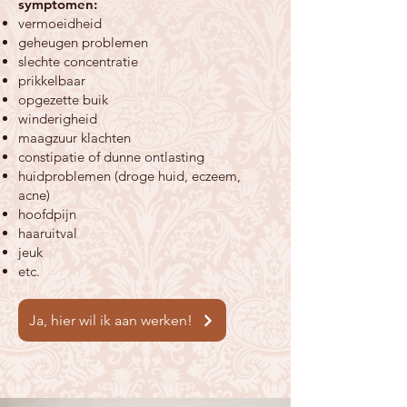
symptomen:
vermoeidheid
geheugen problemen
slechte concentratie
prikkelbaar
opgezette buik
winderigheid
maagzuur kl
achten
constipatie of dunne ontlasting
huidproblemen (droge huid, eczeem,
acne)
hoofdpijn
haaruitval
jeuk
etc.
Ja, hier wil ik aan werken!