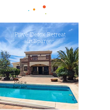
Privé Detox Retreat
in Spanje
Meld je
hier aan