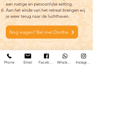
een rustige en persoonlijke setting.
Aan het einde van het retreat brengen wij
je weer terug naar de luchthaven.
Nog vragen? Bel met Dorthe
Phone
Email
Facebook
WhatsApp
Instagram
Recensies
Sylvia Berghs
Ik kende al de familieopstelling en heb nu
kennis gemaakt met IoPT, opstellen van
een verlangen. Het werkte voor mij zo
ontzettend verhelderend! Dorthe is rustig,