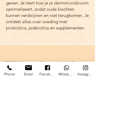
geven. Je leert hoe je je darmmicrobioom
optimaliseert, zodat oude klachten
kunnen verdwijnen en niet terugkomen. Je
ontdekt alles over voeding met
probiotica, prebiotica en supplementen.
Wil jij
​zonder reistijd,
professionele online
Phone
Email
Facebook
WhatsApp
Instagram
begeleiding vanuit je
eigen huis, om je
darmen én je algehele
gezondheid weer in
balans te brengen?
Als gediplomeerd voedingsdeskundige en