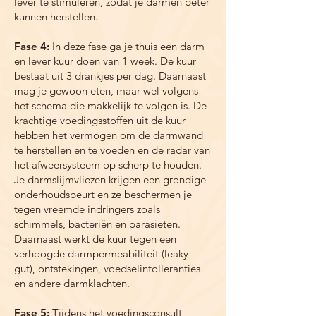
lever te stimuleren, zodat je darmen beter
kunnen herstellen.
Fase 4:
In deze fase ga je thuis een darm
en lever kuur doen van 1 week. De kuur
bestaat uit 3 drankjes per dag. Daarnaast
mag je gewoon eten, maar wel volgens
het schema die makkelijk te volgen is. De
krachtige voedingsstoffen uit de kuur
hebben het vermogen om de darmwand
te herstellen en te voeden en de radar van
het afweersysteem op scherp te houden.
Je darmslijmvliezen krijgen een grondige
onderhoudsbeurt en ze beschermen je
tegen vreemde indringers zoals
schimmels, bacteriën en parasieten.
Daarnaast werkt de kuur tegen een
verhoogde darmpermeabiliteit (leaky
gut), ontstekingen, voedselintolleranties
en andere darmklachten.
Fase 5:
Tijdens het voedingsconsult