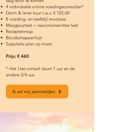
dag door te komen
4 individuele online voedingsconsulten*
Darm & lever kuur t.w.v. € 105,60
8 voeding- en leefstijl modules
Maagzuurtest + neurotransmitter test
Receptenmap
Boodschappenlijst
Suppletie plan op maat
Prijs: € 460
* Het 1ste consult duurt 1 uur en de
andere 3/4 uur.
Ik wil mij aanmelden