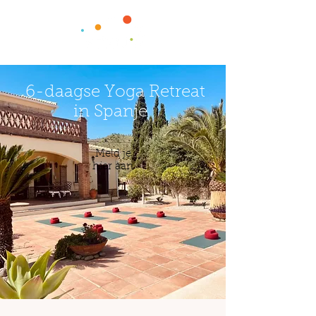
6-daagse Yoga Retreat
in Spanje
Meld je
hier aan