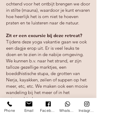
ochtend voor het ontbijt brengen we door
in stilte (mauna), waardoor je kunt ervaren
hoe heerlijk het is om niet te hoeven
praten en te luisteren naar de natuur.
Zit er een excursie bij deze retreat?
Tijdens deze yoga vakantie gaan we ook
een dagje erop uit. Er is veel leuks te
doen en te zien in de nabije omgeving.
We kunnen b.v. naar het strand, er zijn
talloze gezellige marktjes, een
boeddhistische stupa, de grotten van
Nerja, kayakken, zeilen of suppen op het
meer, etc, etc. We maken ook een mooie
wandeling bij het meer of in het
natuurgebied.
Phone
Email
Facebook
WhatsApp
Instagram
Kan ik tijdens de yoga vakantie een
massage boeken?
Dorthe heeft 20 jaar ervaring als masseuse
en helpt je graag om te ontspannen. Als