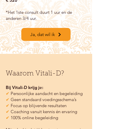
€ 320
*Het 1ste consult duurt 1 uur en de
anderen 3/4 uur.
Ja, dat wil ik
Waarom Vitali-D?
Bij Vitali-D krijg je:
✔
Persoonlijke aandacht en begeleiding
✔
Geen standaard voedingsschema’s
✔
Focus op blijvende resultaten
✔
Coaching vanuit kennis én ervaring
✔
100% online begeleiding