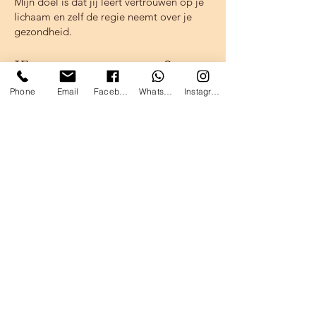
Mijn doel is dat jij leert vertrouwen op je
lichaam en zelf de regie neemt over je
gezondheid.
Klaar om te starten?
Phone
Email
Facebook
WhatsApp
Instagram
🌿
Plan een gratis telefonisch
kennismakingsgesprek
Samen kijken we welk online traject het
beste bij jou past.