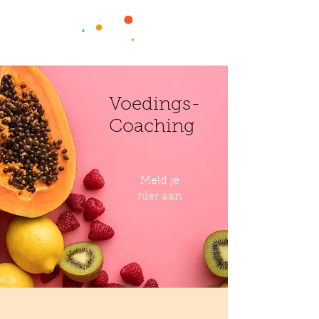
Voedings-
Coaching
Meld je
hier aan