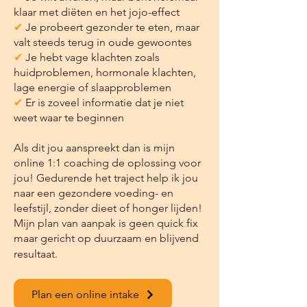
klaar met diëten en het jojo-effect
✔
Je probeert gezonder te eten, maar
valt steeds terug in oude gewoontes
✔
Je hebt vage klachten zoals
huidproblemen, hormonale klachten,
lage energie of slaapproblemen
✔
Er is zoveel informatie dat je niet
weet waar te beginnen
Als dit jou aanspreekt dan is mijn
online 1:1 coaching de oplossing voor
jou! Gedurende het traject help ik jou
naar een gezondere voeding- en
leefstijl, zonder dieet of honger lijden!
Mijn plan van aanpak is geen quick fix
maar gericht op duurzaam en blijvend
resultaat.
Plan een online intake