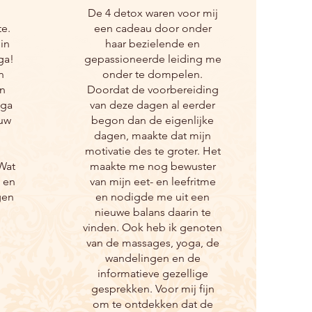
De 4 detox waren voor mij
te.
een cadeau door onder
in
haar bezielende en
ga!
gepassioneerde leiding me
n
onder te dompelen.
n
Doordat de voorbereiding
oga
van deze dagen al eerder
ouw
begon dan de eigenlijke
dagen, maakte dat mijn
motivatie des te groter. Het
 Wat
maakte me nog bewuster
s en
van mijn eet- en leefritme
gen
en nodigde me uit een
nieuwe balans daarin te
vinden. Ook heb ik genoten
van de massages, yoga, de
wandelingen en de
informatieve gezellige
gesprekken. Voor mij fijn
om te ontdekken dat de