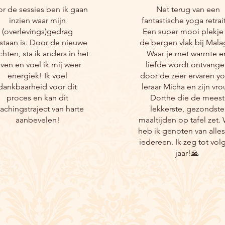
r de sessies ben ik gaan
Net terug van een
inzien waar mijn
fantastische yoga retrai
(overlevings)gedrag
Een super mooi plekje 
staan is. Door de nieuwe
de bergen vlak bij Mala
chten, sta ik anders in het
Waar je met warmte e
even en voel ik mij weer
liefde wordt ontvange
energiek! Ik voel
door de zeer ervaren y
dankbaarheid voor dit
leraar Micha en zijn vr
proces en kan dit
Dorthe die de meest
achingstraject van harte
lekkerste, gezondste
aanbevelen!
maaltijden op tafel zet.
heb ik genoten van alle
iedereen. Ik zeg tot vol
jaar!🙏