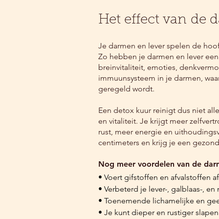
Het effect van
de d
​Je darmen en lever spelen de hoofd
Zo hebben je darmen en lever een
breinvitaliteit, emoties, denkvermo
immuunsysteem in je darmen, waar
geregeld wordt.
Een detox kuur reinigt dus niet all
en vitaliteit. Je krijgt meer zelfver
rust, meer energie en uithoudingsv
centimeters en krijg je een gezon
Nog meer voordelen van de darm e
• Voert gifstoffen en afvalstoffen af

• Verbeterd je lever-, galblaas-, en n
• Toenemende lichamelijke en gees
• Je kunt dieper en rustiger slapen
