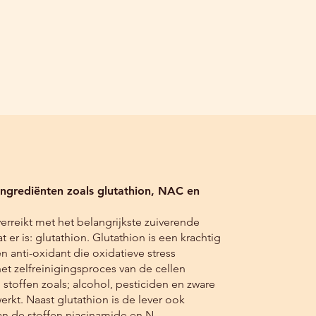
latonine 
 ingrediënten zoals glutathion, NAC en
erreikt met het belangrijkste zuiverende
t er is: glutathion. Glutathion is een krachtig
n anti-oxidant die oxidatieve stress
en 
het zelfreinigingsproces van de cellen
 stoffen zoals; alcohol, pesticiden en zware
erkt. Naast glutathion is de lever ook
van de stoffen niacinamide en N-