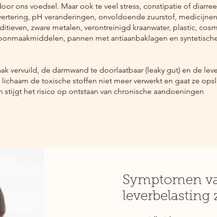
or ons voedsel. Maar ook te veel stress, constipatie of diarre
vertering, pH veranderingen, onvoldoende zuurstof, medicijnen
tieven, zware metalen, verontreinigd kraanwater, plastic, cosm
oonmaakmiddelen, pannen met antiaanbaklagen en syntetische k
ak vervuild, de darmwand te doorlaatbaar (leaky gut) en de lev
lichaam de toxische stoffen niet meer verwerkt en gaat ze ops
en stijgt het risico op ontstaan van chronische aandoeningen
Symptomen va
leverbelasting z