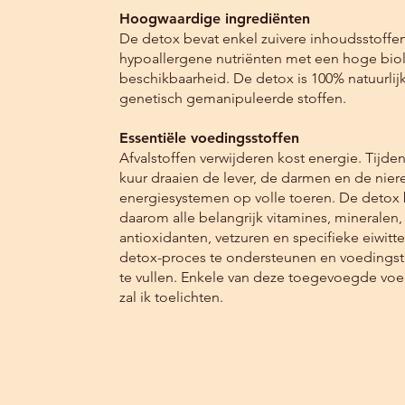
• Het heeft een positieve invloed o
Hoogwaardige ingrediënten
De detox bevat enkel zuivere inhoudsstoffe
hypoallergene nutriënten met een hoge bio
beschikbaarheid. De detox is 100% natuurlijk 
genetisch gemanipuleerde stoffen.
Essentiële voedingsstoffen
Afvalstoffen verwijderen kost energie. Tijde
kuur draaien de lever, de darmen en de nier
energiesystemen op volle toeren. De detox 
daarom alle belangrijk vitamines, mineralen,
antioxidanten, vetzuren en specifieke eiwitt
detox-proces te ondersteunen en voedingst
te vullen. Enkele van deze toegevoegde voe
zal ik toelichten.