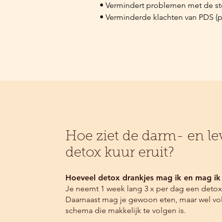
• Vermindert problemen met de sto
• Verminderde klachten van PDS (p
• Positieve effecten bij een verhoo
• Je wordt je meer bewust van je eet
• Betere stemming door een verbe
en onze lichaamseigen 'tranquilize
• Minder last van een opgeblazen b
• Minder gevoelig voor ontstekinge
• Draagt bij aan gewichtsverlies

• Vermindert het risico op diabetes
• Betere regulatie van je honger- e
Hoe ziet de darm- en le
• Heeft een gunstig effect op de m
• Stimuleert de groei van gezonde
detox kuur eruit?
• Bloedwaarden verbeteren en bloe
• Kan helpen tegen allergieën 

Hoeveel detox drankjes mag ik en mag ik 
• Werkt positief bij reumatische a
Je neemt 1 week lang 3 x per dag een detox
spierproblemen

Daarnaast mag je gewoon eten, maar wel vo
•  Het vertraagt je verouderingspro
schema die makkelijk te volgen is.
• Je krijgt een betere stofwisseling
