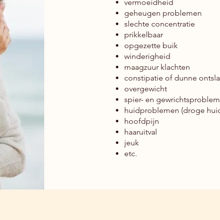
vermoeidheid
geheugen problemen
slechte concentratie
prikkelbaar
opgezette buik
winderigheid
maagzuur kl
achten
constipatie of dunne ontsla
overgewicht
spier- en
gewrichtsproble
huidproblemen (droge huid
hoofdpijn
haaruitval
jeuk
etc.