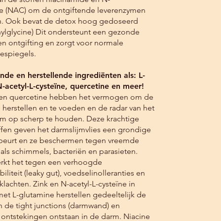
ne (NAC) om de ontgiftende leverenzymen
n. Ook bevat de detox hoog gedoseerd
ylglycine) Dit ondersteunt een gezonde
 en ontgifting en zorgt voor normale
espiegels.
de en herstellende ingrediënten als: L-
-acetyl-L-cysteïne, quercetine en meer!
 en quercetine hebben het vermogen om de
herstellen en te voeden en de radar van het
m op scherp te houden. Deze krachtige
fen geven het darmslijmvlies een grondige
eurt en ze beschermen tegen vreemde
oals schimmels, bacteriën en parasieten.
rkt het tegen een verhoogde
iteit (leaky gut), voedselinolleranties en
lachten. Zink en N-acetyl-L-cysteïne in
et L-glutamine herstellen gedeeltelijk de
an de tight junctions (darmwand) en
ontstekingen ontstaan in de darm. Niacine