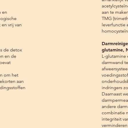
p haar, huid en nagels​
acetylcysteï
n en
aan te make
logische
TMG (trimeth
en vrij van
leverfunctie
homocysteïn
Darmreinigen
ns de detox
glutamine, N
en en de
L-glutamine
bevat
darmwand te 
afweersystee
en om het
voedingsstof
ekorten aan
onderhoudsb
dingsstoffen
indringers z
Daarnaast we
darmpermeabil
andere darmk
combinatie m
integriteit v
verminderen 