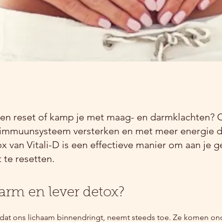
een reset of kamp je met maag- en darmklachten? O
 je immuunsysteem versterken en met meer energie
x van Vitali-D is een effectieve manier om aan je 
 te resetten.
rm en lever detox?
n dat ons lichaam binnendringt, neemt steeds toe. Ze komen on