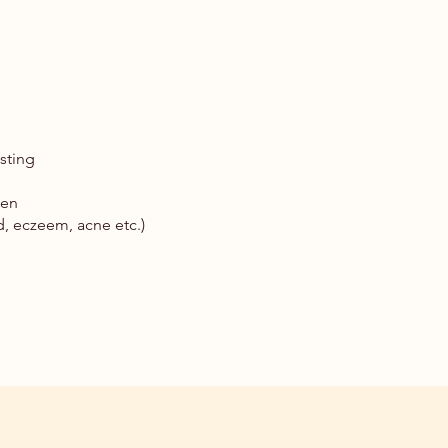
sting
men
, eczeem, acne etc.)