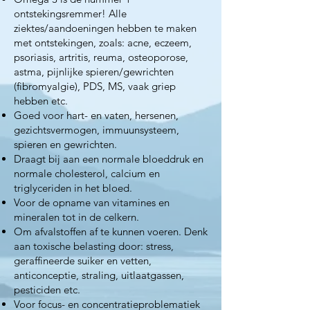
ontstekingsremmer! Alle
ziektes/aandoeningen hebben te maken
met ontstekingen, zoals: acne, eczeem,
psoriasis, artritis, reuma, osteoporose,
astma, pijnlijke spieren/gewrichten
(fibromyalgie), PDS, MS, vaak griep
hebben etc.
Goed voor hart- en vaten, hersenen,
gezichtsvermogen, immuunsysteem,
spieren en gewrichten.
Draagt bij aan een normale bloeddruk en
normale cholesterol, calcium en
triglyceriden in het bloed.
Voor de opname van vitamines en
mineralen tot in de celkern.
Om afvalstoffen af te kunnen voeren. Denk
aan toxische belasting door: stress,
geraffineerde suiker en vetten,
anticonceptie, straling, uitlaatgassen,
pesticiden etc.
Voor focus- en concentratieproblematiek