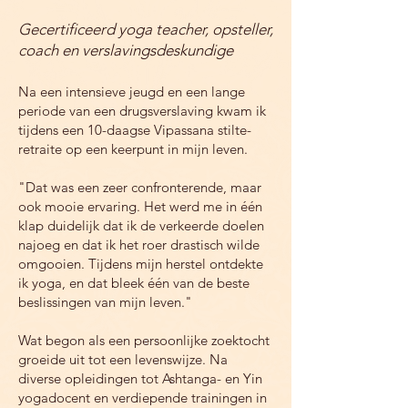
eigen persoonlijke ontwikkeling.

Gecertificeerd yoga teacher, opsteller,
2004-2005   Sportmassage – HBO 
coach en verslavingsdeskundige
opleiding 

Na een intensieve jeugd en een lange
2007             Hot & Cold Stones en de leer 
periode van een drugsverslaving kwam ik
van de chakra’s 

tijdens een 10-daagse Vipassana stilte-
retraite op een keerpunt in mijn leven.
2008             Bio HCG momentum

"Dat was een zeer confronterende, maar
2008             Power Wrap & Power Plate 

ook mooie ervaring. Het werd me in één
klap duidelijk dat ik de verkeerde doelen
2012             Voetreflex 

najoeg en dat ik het roer drastisch wilde
omgooien. Tijdens mijn herstel ontdekte
2014             Cupping Detox Massage 

ik yoga, en dat bleek één van de beste
beslissingen van mijn leven."
2015             Intuïtief voelen 

Wat begon als een persoonlijke zoektocht
groeide uit tot een levenswijze. Na
2016-2017   Stress & Burn-out Coach – 
diverse opleidingen tot Ashtanga- en Yin
Opleiding HBO-niveau

yogadocent en verdiepende trainingen in