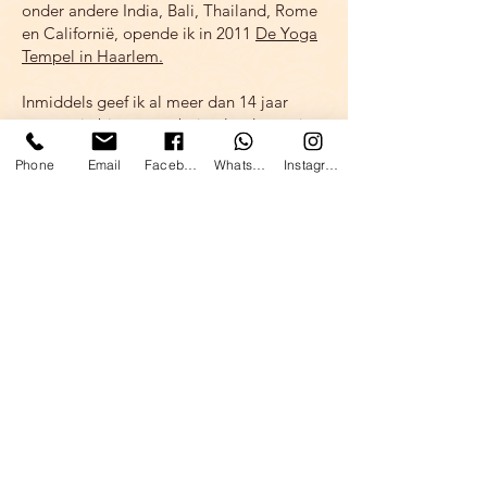
onder andere India, Bali, Thailand, Rome
2017             Voeding & Hormonen

en Californië, opende ik in 2011
De Yoga
Tempel in Haarlem.
2018             Darmen & Neurotransmitters

Inmiddels geef ik al meer dan 14 jaar
2018             Detox & Zuivering

retreats in binnen- en buitenland, waarin
yoga, persoonlijke ontwikkeling en
2018-2019    IoPT Basis – Opleiding HBO-
Phone
Email
Facebook
WhatsApp
Instagram
bewustwording centraal staan.
niveau

Door mijn eigen ervaringen weet ik hoe
2019             IoPT verdieping – Opleiding 
uitdagend het kan zijn om oude patronen
HBO-niveau

los te laten en nieuwe keuzes te maken.
Daarom heb ik mij naast yoga verder
2019-2020    IoPT leerwerkgroep 
gespecialiseerd als coach en opsteller. In
opstellingen 

mijn begeleiding combineer ik inzicht,
bewustwording en persoonlijke
2020             Breathwork - Trauma Release 
ontwikkeling met een praktische en
nuchtere aanpak.
(Ademwerk)

"Als coach werk ik intuïtief. Ik geloof dat
2020-2021    Voedingsdeskundige – 
ieder mens van nature weet wat bij hem
Opleiding HBO-niveau
