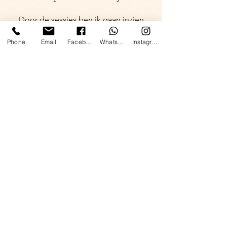
Door de sessies ben ik gaan inzien
waar mijn (overlevings)gedrag ontstaan
is. Door de nieuwe inzichten, sta ik
Phone
Email
Facebook
WhatsApp
Instagram
anders in het leven en voel ik mij weer
energiek! Ik voel
dankbaarheid voor dit proces en kan
dit coachingstraject van harte
aanbevelen!
Inken Wemheuer
Op een fantastische locatie met een
schitterende, inspirerende uitzicht hebben
we van de velen yogalessen van Micha