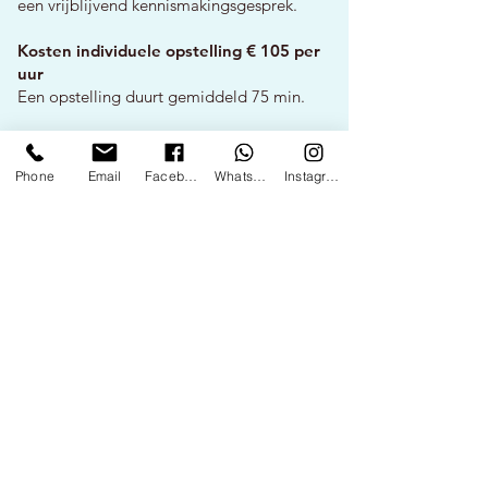
een vrijblijvend kennismakingsgesprek.
Kosten individuele opstelling
€
105 per
uur
Een opstelling duurt gemiddeld 75 min.
Vrijblijvend kennismaken
Phone
Email
Facebook
WhatsApp
Instagram
Recensies
Sylvia Berghs
Graag deel ik mijnervaring m.bt mijn
consulten die ik had bij Dorthe. Ik kende
al de familieopstelling en heb nu kennis