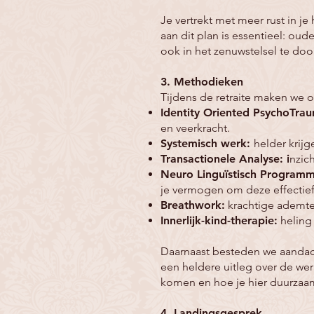
Je vertrekt met meer rust in j
aan dit plan is essentieel: ou
ook in het zenuwstelsel te do
3. Methodieken
Tijdens de retraite maken we
Identity Oriented PsychoTra
en veerkracht.
Systemisch werk:
helder krij
Transactionele Analyse: i
nzic
Neuro Linguïstisch Programm
je vermogen om deze effectief 
Breathwork:
krachtige ademte
Innerlijk-kind-therapie:
heling
Daarnaast besteden we aandacht
een heldere uitleg over de wer
komen en hoe je hier duurza
4. Landingsgesprek