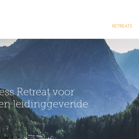
WELKOM
RETREATS
ess Retreat voor
en leidinggevende
Meld je