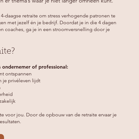
en er thema’s waar je niet langer omheen kunt.
 4-daagse retraite om stress verhogende patronen te
en met jezelf én je bedrijf. Doordat je in die 4 dagen
ren coaches, ga je in een stroomversnelling door je
ite?
ls ondernemer of professional:
unt ontspannen
je privéleven lijdt
n
erheid
zakelijk
aite voor jou. Door de opbouw van de retraite ervaar je
esultaten.