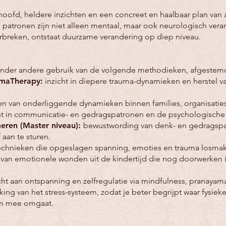
e hoofd, heldere inzichten en een concreet en haalbaar plan van
de patronen zijn niet alleen mentaal, maar ook neurologisch ve
orbreken, ontstaat duurzame verandering op diep niveau.
 onder andere gebruik van de volgende methodieken, afgestem
umaTherapy:
inzicht in diepere trauma-dynamieken en herstel va
gen van onderliggende dynamieken binnen families, organisatie
ht in communicatie- en gedragspatronen en de psychologische r
eren (Master niveau):
bewustwording van denk- en gedragspat
aan te sturen.
chnieken die opgeslagen spanning, emoties en trauma losmak
 van emotionele wonden uit de kindertijd die nog doorwerken 
 aan ontspanning en zelfregulatie via mindfulness, pranayama 
king van het stress-systeem, zodat je beter begrijpt waar fysie
am mee omgaat.