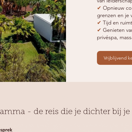
van leiderscha
✔
Opnieuw c
o
grenzen en je 
✔
Tijd en ruimt
✔
Genieten van
privéspa, mas
Vrijblijvend 
gramma
​ - d
e reis die je dichter bij 
esprek