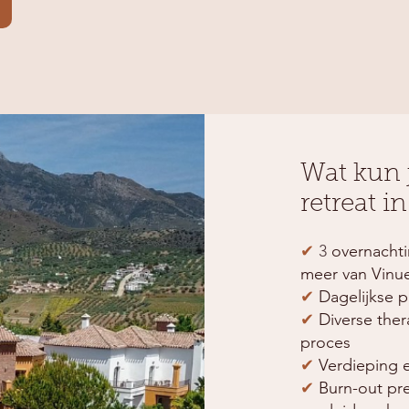
Wat kun j
retreat 
✔
3
overnachti
meer van Vinue
✔
Dagelijkse p
✔
Diverse the
proces
✔
Verdieping e
✔
Burn-out pr