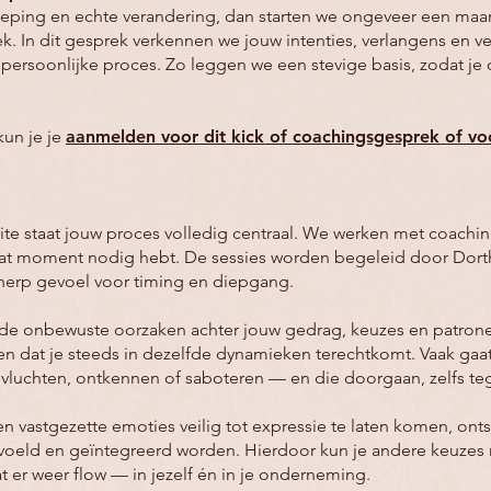
erdieping en echte verandering, dan starten we ongeveer een maa
k. In dit gesprek verkennen we jouw intenties, verlangens en 
w persoonlijke proces. Zo leggen we een stevige basis, zodat j
kun je je
aanmelden voor dit kick of coachingsgesprek of voo
aite staat jouw proces volledig centraal. We werken met coachi
p dat moment nodig hebt. De sessies worden begeleid door Dort
herp gevoel voor timing en diepgang.
de onbewuste oorzaken achter jouw gedrag, keuzes en patronen. 
 dat je steeds in dezelfde dynamieken terechtkomt. Vaak gaat
 vluchten, ontkennen of saboteren — en die doorgaan, zelfs teg
 vastgezette emoties veilig tot expressie te laten komen, onts
oeld en geïntegreerd worden. Hierdoor kun je andere keuzes 
t er weer flow — in jezelf én in je onderneming.