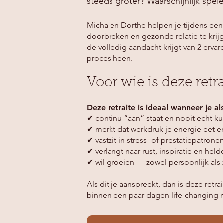
steeds groter? Waarschijnlijk spel
Micha en Dorthe helpen je tijdens een
doorbreken en gezonde relatie te krijg
de volledig aandacht krijgt van 2 erva
proces heen.
Voor wie is deze retra
Deze retraite is ideaal wanneer je a
✔ continu “aan” staat en nooit echt k
✔ merkt dat werkdruk je energie eet en 
✔ vastzit in stress- of prestatiepatrone
✔ verlangt naar rust, inspiratie en held
✔ wil groeien — zowel persoonlijk als 
Als dit je aanspreekt, dan is deze retr
binnen een paar dagen life-changing r