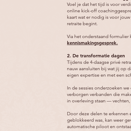
Voel je dat het tijd is voor v
online kick-off coachinggespre
kaart wat er nodig is voor jou
retraite begint.
Via het onderstaand formulier 
kennismakingsgesprek.
2. De transformatie dagen
Tijdens de 4-daagse privé retr
nauw aansluiten bij wat jij o
eigen expertise en met een sc
In de sessies onderzoeken we 
verborgen verbanden die maken
in overleving staan — vechten,
Door deze delen te erkennen en
geblokkeerd was, kan weer gev
automatische piloot en ontstaa